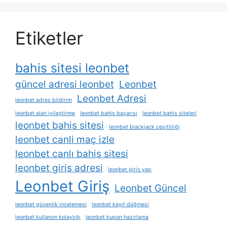
Etiketler
bahis sitesi leonbet
güncel adresi leonbet
Leonbet
Leonbet Adresi
leonbet adres bildirim
leonbet alan i̇yileştirme
leonbet bahis başarısı
leonbet bahis siteleri
leonbet bahis sitesi
leonbet blackjack çeşitliliği
leonbet canli maç izle
leonbet canlı bahis sitesi
leonbet giris adresi
leonbet giris yap
Leonbet Giriş
Leonbet Güncel
leonbet güvenlik i̇ncelemesi
leonbet kayıt düğmesi
leonbet kullanım kolaylığı
leonbet kupon hazırlama