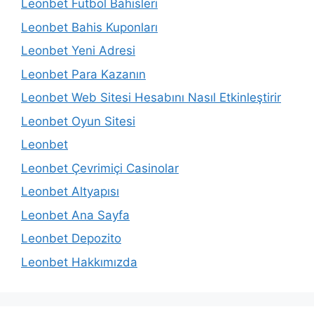
Leonbet Futbol Bahisleri
Leonbet Bahis Kuponları
Leonbet Yeni Adresi
Leonbet Para Kazanın
Leonbet Web Sitesi Hesabını Nasıl Etkinleştirir
Leonbet Oyun Sitesi
Leonbet
Leonbet Çevrimiçi Casinolar
Leonbet Altyapısı
Leonbet Ana Sayfa
Leonbet Depozito
Leonbet Hakkımızda