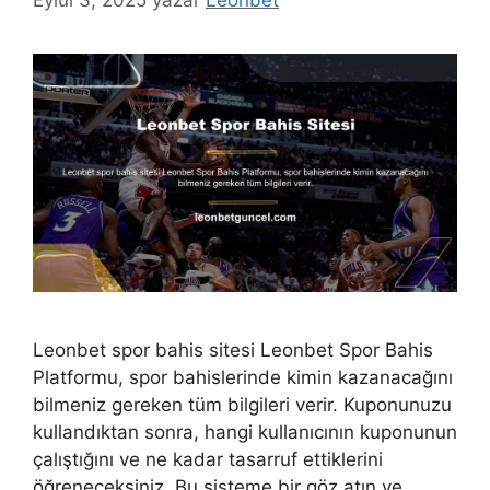
Leonbet spor bahis sitesi Leonbet Spor Bahis
Platformu, spor bahislerinde kimin kazanacağını
bilmeniz gereken tüm bilgileri verir. Kuponunuzu
kullandıktan sonra, hangi kullanıcının kuponunun
çalıştığını ve ne kadar tasarruf ettiklerini
öğreneceksiniz. Bu sisteme bir göz atın ve