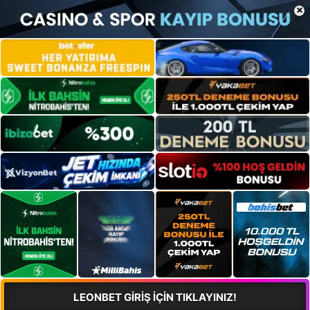
×
LEONBET GİRİŞ İÇİN TIKLAYINIZ!