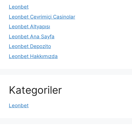
Leonbet
Leonbet Çevrimiçi Casinolar
Leonbet Altyapısı
Leonbet Ana Sayfa
Leonbet Depozito
Leonbet Hakkımızda
Kategoriler
Leonbet