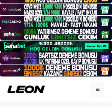
İçeriğe
atla
Menü